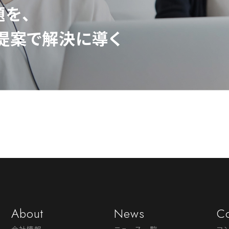
を、
提案で解決に導く
About
News
Co